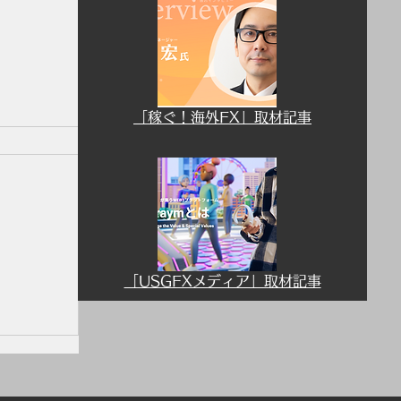
「稼ぐ！海外FX」取材記事
「USGFXメディア」取材記事
用につ