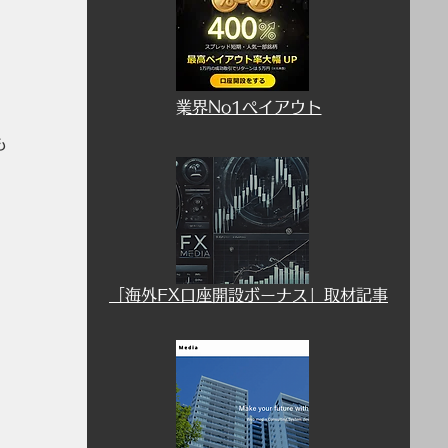
​業界No1ペイアウト
も
​「海外FX口座開設ボーナス」取材記事