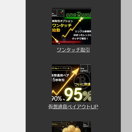
​ワンタッチ取引
​仮想通貨ペイアウトUP