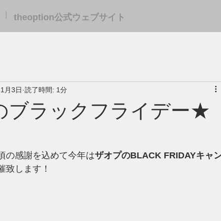
theoption公式ウェブサイト
11月3日
読了時間: 1分
のブラックフライデー★
頃の感謝を込めて今年は
ザオプのBLACK FRIDAYキャ
催致します！