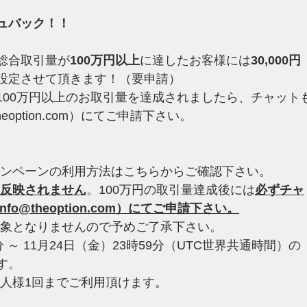
ュバック！！
総合取引量が
100万円以上
に達したお客様には
30,000円
設定させて頂きます！（要申請）
100万円以上のお取引量を達成されましたら、チャット
heoption.com
）にてご申請下さい。
ャンペーンの利用方法は
こちら
からご確認下さい。
反映されません
。100万円の取引量達成後には
必ずチャ
info@theoption.com
）にてご申請下さい。
対象となりませんので予めご了承下さい。
分 ～ 11月24日（金）23時59分（UTC世界共通時間）の
す。
一人様1回までご利用頂けます。