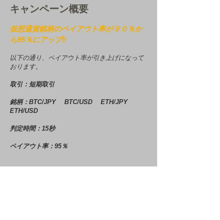
キャンペーン概要
仮想通貨銘柄のペイアウト率が９０％か
ら95％にアップ‼
以下の通り、ペイアウト率が引き上げになって
おります。
取引：短期取引
銘柄：BTC/JPY BTC/USD ETH/JPY
ETH/USD
判定時間：15秒
​ペイアウト率：95％
theoption Team