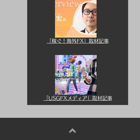
「稼ぐ！海外FX」取材記事
「USGFXメディア」取材記事