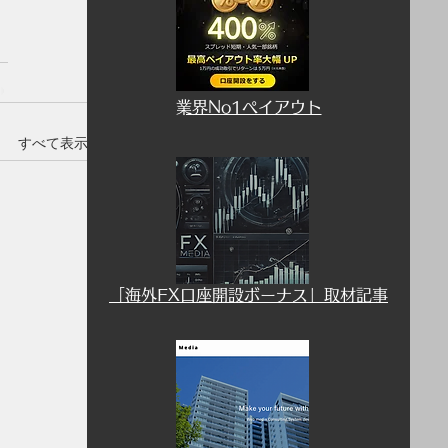
​業界No1ペイアウト
すべて表示
​「海外FX口座開設ボーナス」取材記事