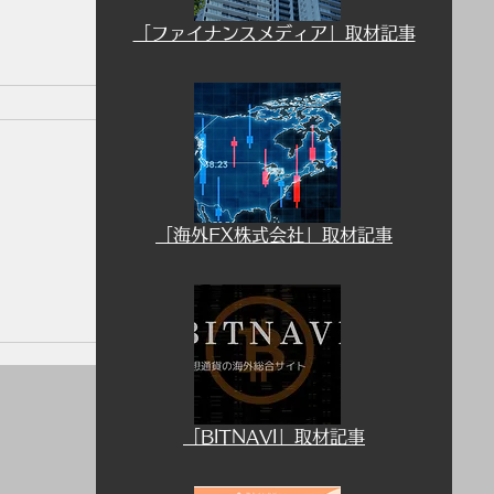
「ファイナンスメディア」取材記事
​「海外FX株式会社」取材記事
用につ
​「BITNAVI」取材記事