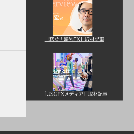
「稼ぐ！海外FX」取材記事
「USGFXメディア」取材記事
用につ