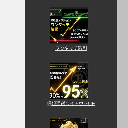
​ワンタッチ取引
​仮想通貨ペイアウトUP