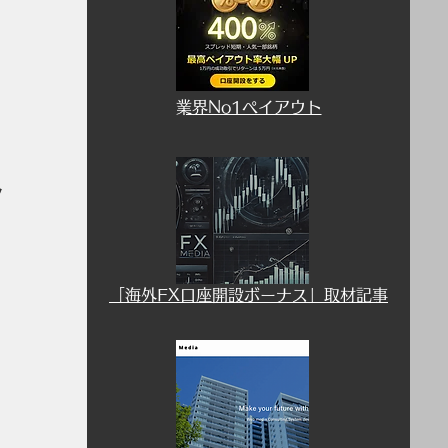
​業界No1ペイアウト
ッ
​「海外FX口座開設ボーナス」取材記事