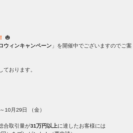
！
 🎃
ロウィンキャンペーン
」を開催中でございますのでご案
しております。
～10月29日 （金）
総合取引量が
31万円以上
に達したお客様には