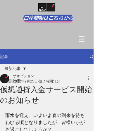
口座開設はこちらから
記事
最新記事
ザオプション
最新記事
2022年2月25日
読了時間: 1分
仮想通貨入金サービス開始
キャンペーン
のお知らせ
雨水を迎え、
いよいよ春の到来を待ち
わびる頃となりましたが、皆様いかが
お過ごしでしょうか？