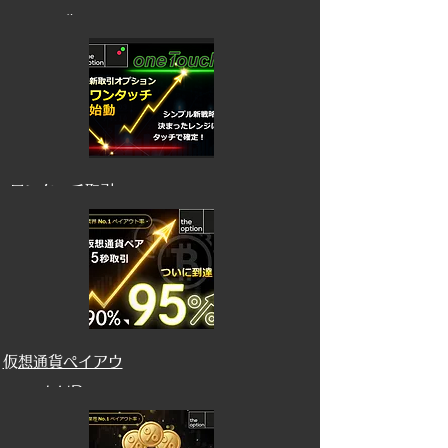
ール
​ワンタッチ取引
​仮想通貨ペイアウ
トUP