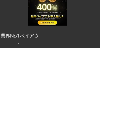
​業界No1ペイアウ
ト
​「海外FX口座開
設ボーナス」取材
記事