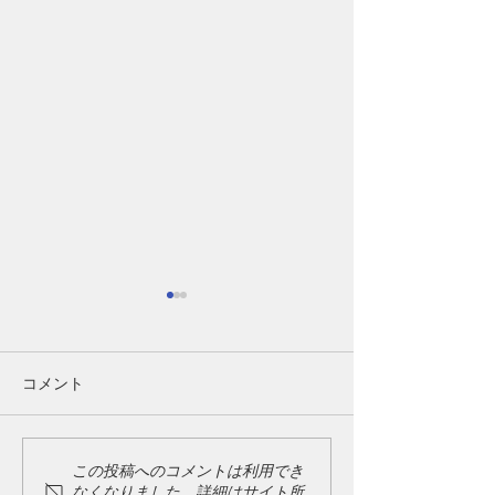
コメント
新年のご挨拶
ゴールデンウィーク期間
この投稿へのコメントは利用でき
なくなりました。詳細はサイト所