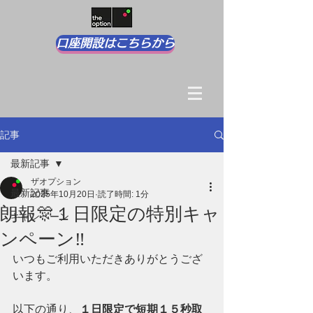
口座開設はこちらから
記事
最新記事
ザオプション
最新記事
2025年10月20日
読了時間: 1分
朗報🎊１日限定の特別キャ
キャンペーン
ンペーン‼
いつもご利用いただきありがとうござ
います。
以下の通り、
１日限定で短期１５秒取