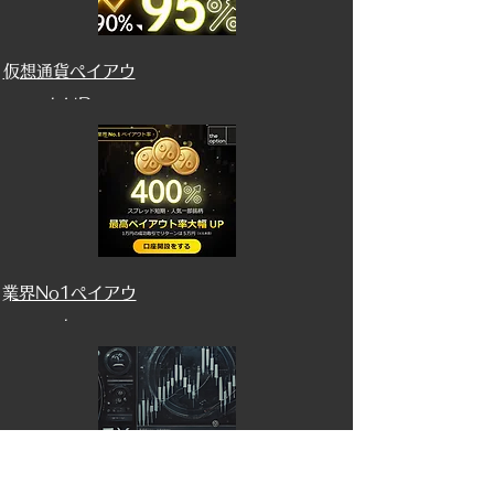
​仮想通貨ペイアウ
トUP
​業界No1ペイアウ
ト